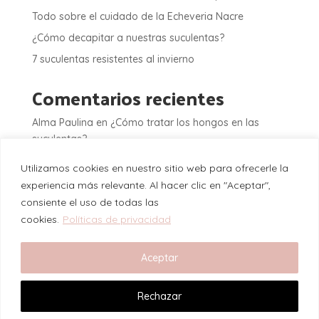
Todo sobre el cuidado de la Echeveria Nacre
¿Cómo decapitar a nuestras suculentas?
7 suculentas resistentes al invierno
Comentarios recientes
Alma Paulina
en
¿Cómo tratar los hongos en las
suculentas?
Jose Antonio Reza Paez
en
¿Cómo tratar los hongos
Utilizamos cookies en nuestro sitio web para ofrecerle la
en las suculentas?
experiencia más relevante. Al hacer clic en "Aceptar",
Jose carlos Arenas Genero
en
¿Cuándo es la
consiente el uso de todas las
dormición de tus suculentas?
cookies.
Políticas de privacidad
Alma Paulina
en
10 suculentas gigantes para tu
colección
Aceptar
Carmen
en
10 suculentas gigantes para tu colección
Rechazar