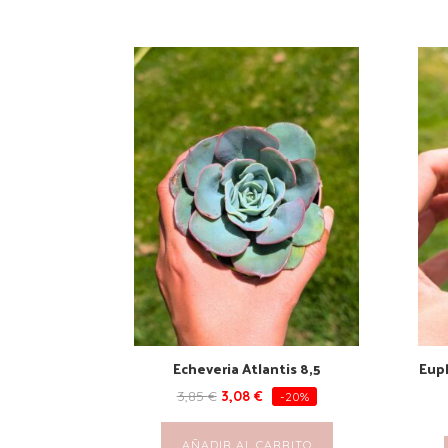
Echeveria Atlantis 8,5
Euph
3,85
€
3,08
€
-20%
AÑADIR AL CARRITO