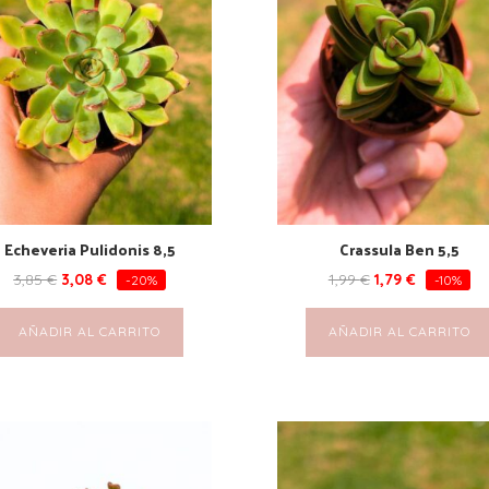
Echeveria Pulidonis 8,5
Crassula Ben 5,5
3,85
€
3,08
€
1,99
€
1,79
€
-20%
-10%
AÑADIR AL CARRITO
AÑADIR AL CARRITO