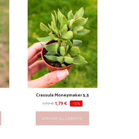
Crassula Moneymaker 5,5
1,99
€
1,79
€
-10%
AÑADIR AL CARRITO