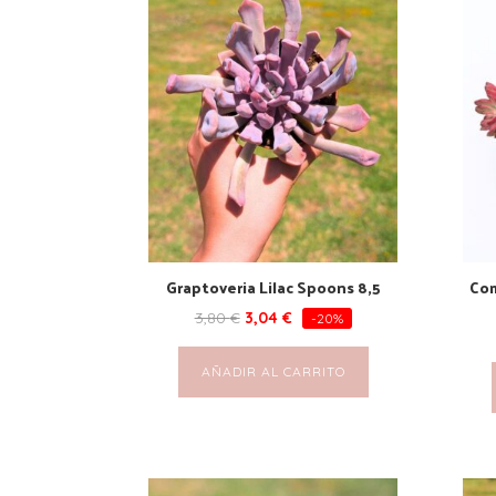
Graptoveria Lilac Spoons 8,5
Com
3,80
€
3,04
€
-20%
AÑADIR AL CARRITO