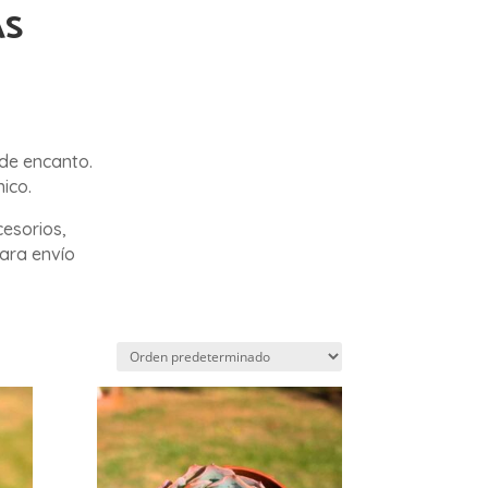
AS
 de encanto.
ico.
cesorios,
para envío