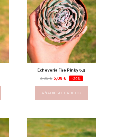
Echeveria Fire Pinky 8,5
3,85
€
3,08
€
-20%
AÑADIR AL CARRITO