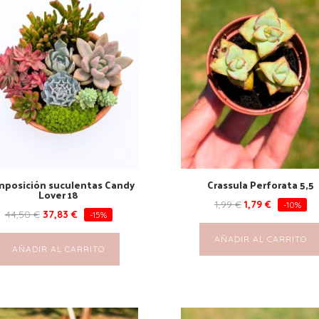
posición suculentas Candy
Crassula Perforata 5,5
Lover 18
1,99
€
1,79
€
-10%
44,50
€
37,83
€
-15%
AÑADIR AL CARRITO
AÑADIR AL CARRITO