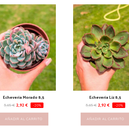
Echeveria Morado 8,5
Echeveria Liz 8,5
3,65
€
2,92
€
3,65
€
2,92
€
-20%
-20%
AÑADIR AL CARRITO
AÑADIR AL CARRITO