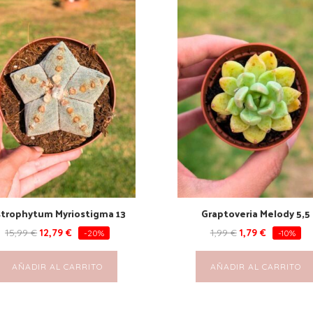
trophytum Myriostigma 13
Graptoveria Melody 5,5
15,99
€
12,79
€
1,99
€
1,79
€
-20%
-10%
AÑADIR AL CARRITO
AÑADIR AL CARRITO