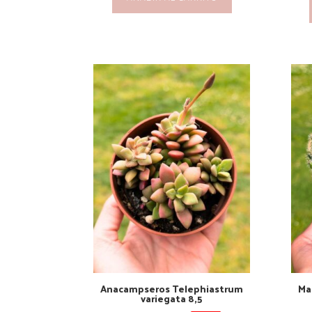
Anacampseros Telephiastrum
Ma
variegata 8,5