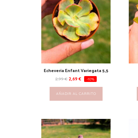
Echeveria Enfant Variegata 5,5
2,99
€
2,69
€
-10%
AÑADIR AL CARRITO