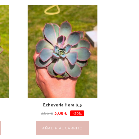
Echeveria Hera 8,5
3,85
€
3,08
€
-20%
AÑADIR AL CARRITO