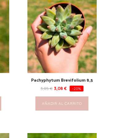
Pachyphytum Brevifolium 8,5
3,85
€
3,08
€
-20%
AÑADIR AL CARRITO