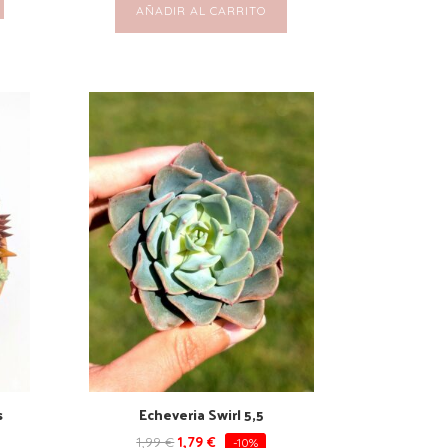
AÑADIR AL CARRITO
s
Echeveria Swirl 5,5
1,99
€
1,79
€
-10%