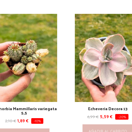
orbia Mammillaris variegata
Echeveria Decora 13
5,5
6,99
€
5,59
€
-20%
2,10
€
1,89
€
-10%
AÑADIR AL CARRITO