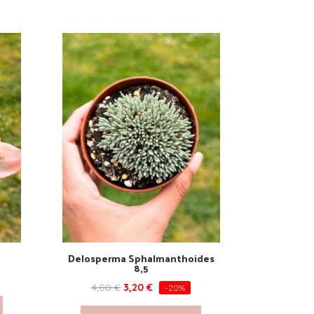
Delosperma Sphalmanthoides
8,5
4,00
€
3,20
€
-20%