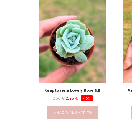
Graptoveria Lovely Rose 5,5
As
2,50
€
2,25
€
-10%
AÑADIR AL CARRITO