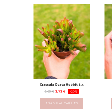
Crassula Ovata Hobbit 8,5
3,65
€
2,92
€
-20%
AÑADIR AL CARRITO