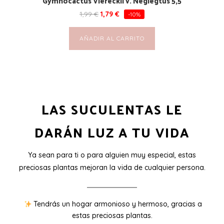
Gymnocactus Viereckii v. Neglegtus 5,5
1,99
€
1,79
€
-10%
AÑADIR AL CARRITO
LAS SUCULENTAS LE
DARÁN LUZ A TU VIDA
Ya sean para ti o para alguien muy especial, estas
preciosas plantas mejoran la vida de cualquier persona.
Tendrás un hogar armonioso y hermoso, gracias a
estas preciosas plantas.