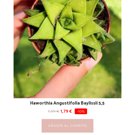
Haworthia Angustifolia Baylissii 5,5
1,99
€
1,79
€
-10%
AÑADIR AL CARRITO