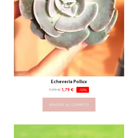
Echeveria Pollux
1,99
€
1,79
€
-10%
AÑADIR AL CARRITO