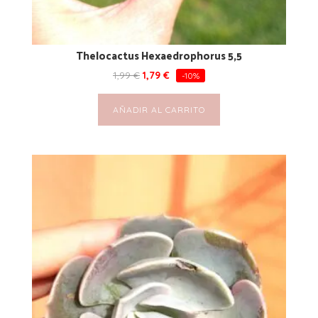
Thelocactus Hexaedrophorus 5,5
1,99
€
1,79
€
-10%
AÑADIR AL CARRITO