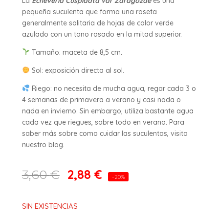
La
Echeveria Cuspidata var Zaragozae
es una
pequeña suculenta que forma una roseta
generalmente solitaria de hojas de color verde
azulado con un tono rosado en la mitad superior.
Tamaño: maceta de 8,5 cm.
Sol: exposición directa al sol.
Riego: no necesita de mucha agua, regar cada 3 o
4 semanas de primavera a verano y casi nada o
nada en invierno. Sin embargo, utiliza bastante agua
cada vez que riegues, sobre todo en verano. Para
saber más sobre como cuidar las suculentas, visita
nuestro blog.
2,88
€
3,60
€
-20%
SIN EXISTENCIAS