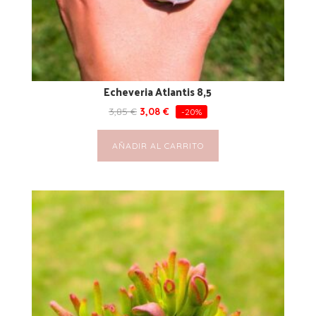
Echeveria Atlantis 8,5
3,85
€
3,08
€
-20%
AÑADIR AL CARRITO