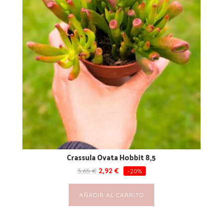
Crassula Ovata Hobbit 8,5
3,65
€
2,92
€
-20%
AÑADIR AL CARRITO