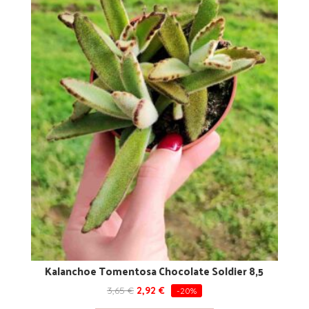
Kalanchoe Tomentosa Chocolate Soldier 8,5
3,65
€
2,92
€
-20%