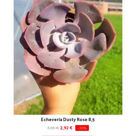
Echeveria Dusty Rose 8,5
3,65
€
2,92
€
-20%