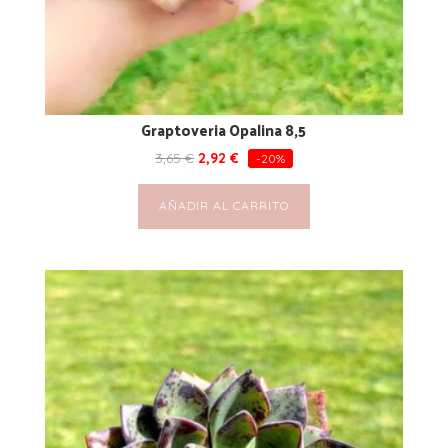
Graptoveria Opalina 8,5
3,65
€
2,92
€
-20%
AÑADIR AL CARRITO