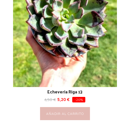
Echeveria Riga 13
6,50
€
5,20
€
-20%
AÑADIR AL CARRITO