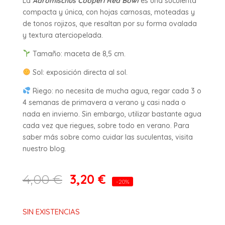
La
Adromischus Cooperi Red Bowl
es una suculenta
compacta y única, con hojas carnosas, moteadas y
de tonos rojizos, que resaltan por su forma ovalada
y textura aterciopelada.
Tamaño: maceta de 8,5 cm.
Sol: exposición directa al sol.
Riego: no necesita de mucha agua, regar cada 3 o
4 semanas de primavera a verano y casi nada o
nada en invierno. Sin embargo, utilizar bastante agua
cada vez que riegues, sobre todo en verano. Para
saber más sobre como cuidar las suculentas, visita
nuestro blog.
3,20
€
4,00
€
-20%
SIN EXISTENCIAS