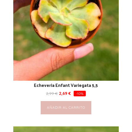
Echeveria Enfant Variegata 5,5
2,99
€
2,69
€
-10%
AÑADIR AL CARRITO