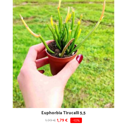
Euphorbia Tirucalli 5,5
1,99
€
1,79
€
-10%