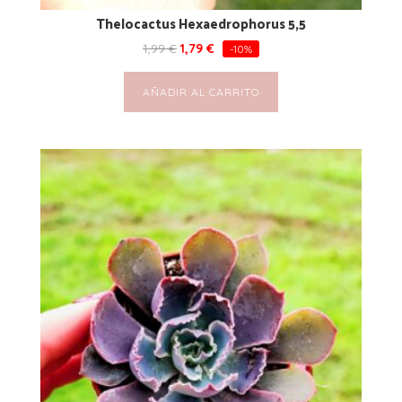
Thelocactus Hexaedrophorus 5,5
1,99
€
1,79
€
-10%
AÑADIR AL CARRITO