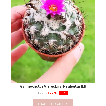
Gymnocactus Viereckii v. Neglegtus 5,5
1,99
€
1,79
€
-10%
AÑADIR AL CARRITO