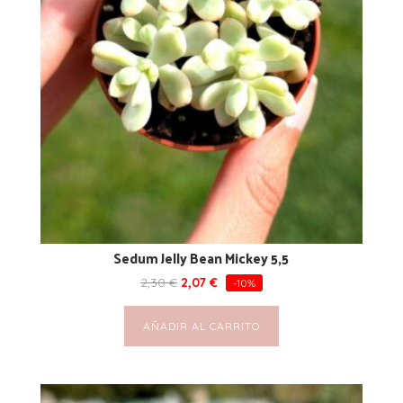
Sedum Jelly Bean Mickey 5,5
2,30
€
2,07
€
-10%
AÑADIR AL CARRITO