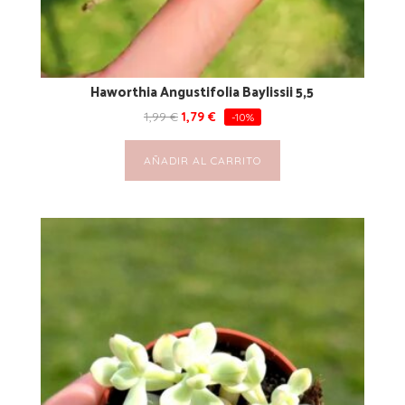
Haworthia Angustifolia Baylissii 5,5
1,99
€
1,79
€
-10%
AÑADIR AL CARRITO