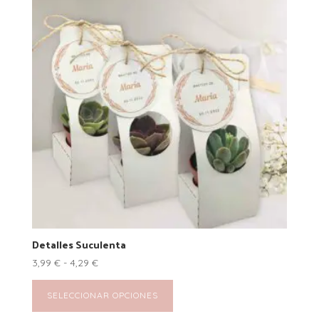
Detalles Suculenta
Rango
3,99
€
-
4,29
€
de
Este
precios:
producto
SELECCIONAR OPCIONES
desde
tiene