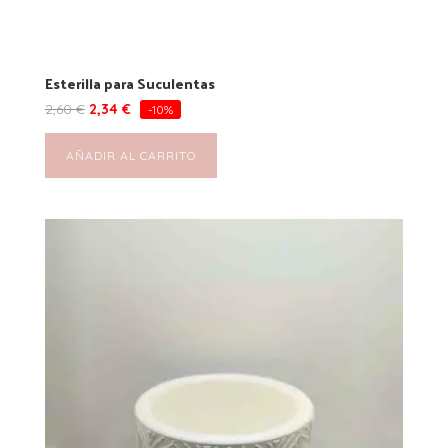
Esterilla para Suculentas
2,60
€
2,34
€
-10%
AÑADIR AL CARRITO