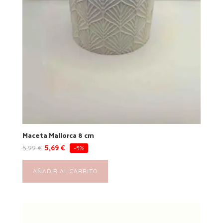
Maceta Mallorca 8 cm
5,99
€
5,69
€
-5%
AÑADIR AL CARRITO