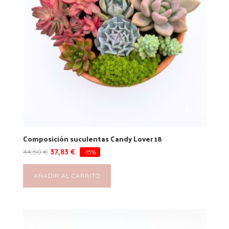
Composición suculentas Candy Lover 18
44,50
€
37,83
€
-15%
AÑADIR AL CARRITO