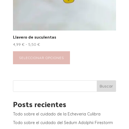
Llavero de suculentas
Rango
4,99
€
-
5,50
€
de
Este
precios:
producto
SELECCIONAR OPCIONES
desde
tiene
4,99 €
múltiples
hasta
variantes.
5,50 €
Las
Buscar
opciones
se
Posts recientes
pueden
elegir
Todo sobre el cuidado de la Echeveria Culibra
en
Todo sobre el cuidado del Sedum Adolphii Firestorm
la