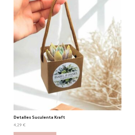
elegir
en
la
página
de
producto
Detalles Suculenta Kraft
4,29
€