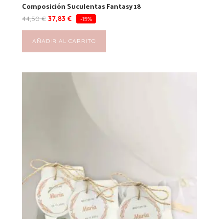
Composición Suculentas Fantasy 18
44,50
€
37,83
€
-15%
AÑADIR AL CARRITO