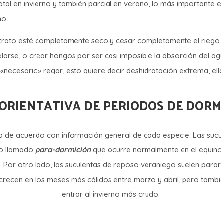
otal en invierno y también parcial en verano, lo más importante
no.
rato esté completamente seco y cesar completamente el riego 
arse, o crear hongos por ser casi imposible la absorción del agu
«necesario» regar, esto quiere decir deshidratación extrema, ella
 ORIENTATIVA DE PERIODOS DE DORM
va de acuerdo con información general de cada especie. Las suc
so llamado
para-dormición
que ocurre normalmente en el equino
. Por otro lado, las suculentas de reposo veraniego suelen para
recen en los meses más cálidos entre marzo y abril, pero tambi
entrar al invierno más crudo.