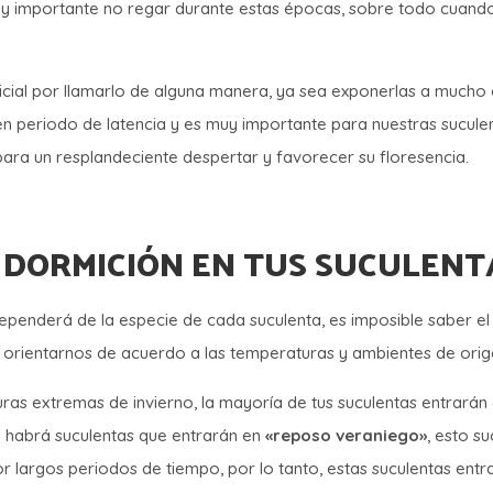
 muy importante no regar durante estas épocas, sobre todo cuando
ificial por llamarlo de alguna manera, ya sea exponerlas a mucho
en periodo de latencia y es muy importante para nuestras suculen
para un resplandeciente despertar y favorecer su floresencia.
 DORMICIÓN EN TUS SUCULENT
nderá de la especie de cada suculenta, es imposible saber el 
 orientarnos de acuerdo a las temperaturas y ambientes de ori
ras extremas de invierno, la mayoría de tus suculentas entrarán 
e habrá suculentas que entrarán en
«reposo veraniego»
, esto s
or largos periodos de tiempo, por lo tanto, estas suculentas en