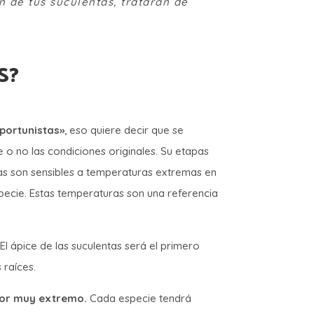
n de tus suculentas, tratarán de
S?
portunistas»
, eso quiere decir que se
o no las condiciones originales. Su etapas
tas son sensibles a temperaturas extremas en
pecie. Estas temperaturas son una referencia
El ápice de las suculentas será el primero
 raíces.
alor muy extremo.
Cada especie tendrá