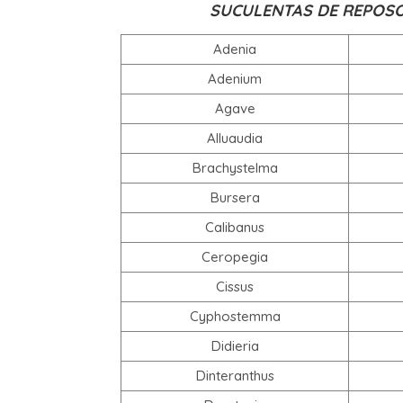
SUCULENTAS DE REPOSO
Adenia
Adenium
Agave
Alluaudia
Brachystelma
Bursera
Calibanus
Ceropegia
Cissus
Cyphostemma
Didieria
Dinteranthus