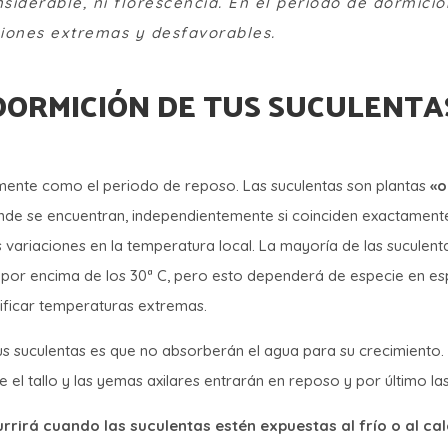
siderable, ni florescencia. En el periodo de dormició
ciones extremas y desfavorables.
DORMICIÓN DE TUS SUCULENTA
ente como el periodo de reposo. Las suculentas son plantas
«o
de se encuentran, independientemente si coinciden exactamente 
 variaciones en la temperatura local. La mayoría de las suculen
o por encima de los 30ª C, pero esto dependerá de especie en es
nificar temperaturas extremas.
tus suculentas es que no absorberán el agua para su crecimiento. 
el tallo y las yemas axilares entrarán en reposo y por último las
rrirá cuando las suculentas estén expuestas al frío o al c