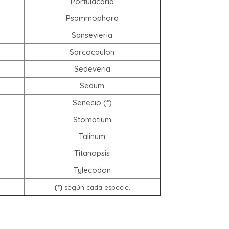
Portulacaria
Psammophora
Sansevieria
Sarcocaulon
Sedeveria
Sedum
Senecio (*)
Stomatium
Talinum
Titanopsis
Tylecodon
(*)
según cada especie.