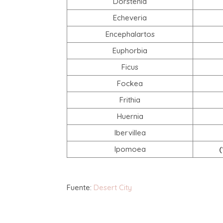
Dorstenia
Echeveria
Encephalartos
Euphorbia
Ficus
Fockea
Frithia
Huernia
Ibervillea
Ipomoea
(
Fuente:
Desert City