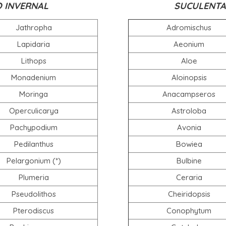
 INVERNAL
SUCULENTA
Jathropha
Adromischus
Lapidaria
Aeonium
Lithops
Aloe
Monadenium
Aloinopsis
Moringa
Anacampseros
Operculicarya
Astroloba
Pachypodium
Avonia
Pedilanthus
Bowiea
Pelargonium (*)
Bulbine
Plumeria
Ceraria
Pseudolithos
Cheiridopsis
Pterodiscus
Conophytum