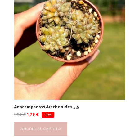
Anacampseros Arachnoides 5,5
1,99
€
1,79
€
-10%
AÑADIR AL CARRITO