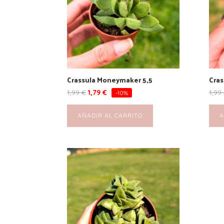
Crassula Moneymaker 5,5
Cras
1,99
€
1,79
€
1,99
-10%
AÑADIR AL CARRITO
A