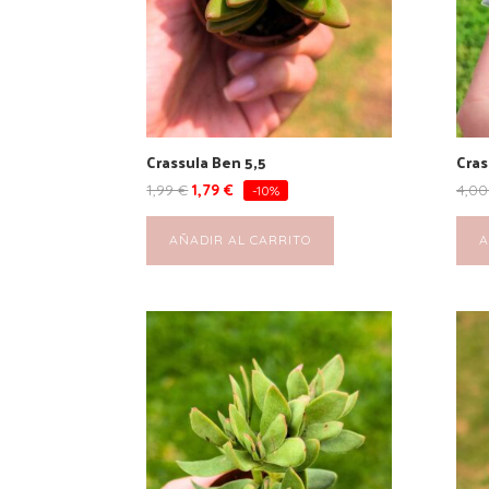
Crassula Ben 5,5
Cras
1,99
€
1,79
€
4,0
-10%
AÑADIR AL CARRITO
A