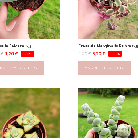
sula Falcata 8,5
Crassula Marginalis Rubra 8,
0
€
3,20
€
4,00
€
3,20
€
-20%
-20%
ÑADIR AL CARRITO
AÑADIR AL CARRITO