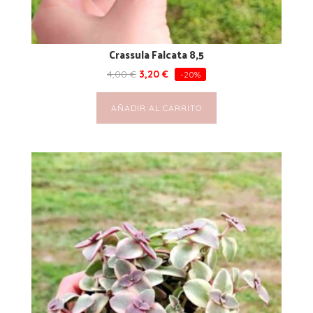
Crassula Falcata 8,5
4,00
€
3,20
€
-20%
AÑADIR AL CARRITO