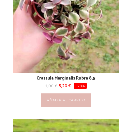
Crassula Marginalis Rubra 8,5
4,00
€
3,20
€
-20%
AÑADIR AL CARRITO