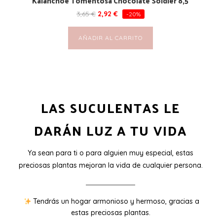
Kalanchoe Tomentosa Chocolate Soldier 8,5
3,65
€
2,92
€
-20%
AÑADIR AL CARRITO
LAS SUCULENTAS LE
DARÁN LUZ A TU VIDA
Ya sean para ti o para alguien muy especial, estas
preciosas plantas mejoran la vida de cualquier persona.
Tendrás un hogar armonioso y hermoso, gracias a
estas preciosas plantas.