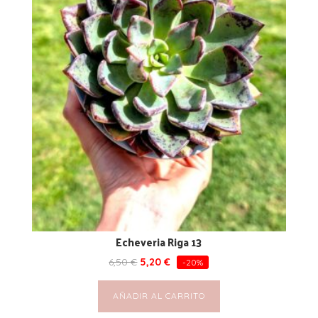
Echeveria Riga 13
6,50
€
5,20
€
-20%
AÑADIR AL CARRITO