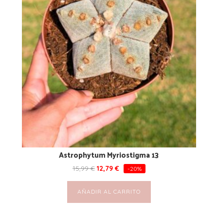
Astrophytum Myriostigma 13
15,99
€
12,79
€
-20%
AÑADIR AL CARRITO