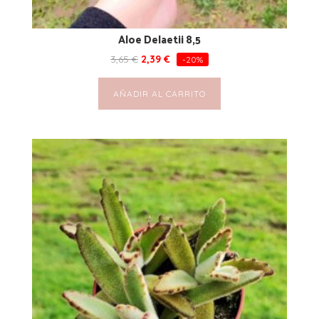
Aloe Delaetii 8,5
3,65
€
2,39
€
-20%
AÑADIR AL CARRITO