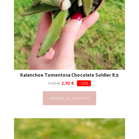
Kalanchoe Tomentosa Chocolate Soldier 8,5
3,65
€
2,92
€
-20%
AÑADIR AL CARRITO