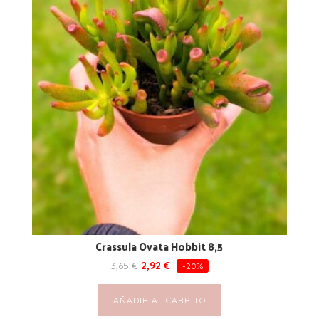
Crassula Ovata Hobbit 8,5
3,65
€
2,92
€
-20%
AÑADIR AL CARRITO