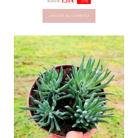
4,00
€
3,20
€
-20%
AÑADIR AL CARRITO