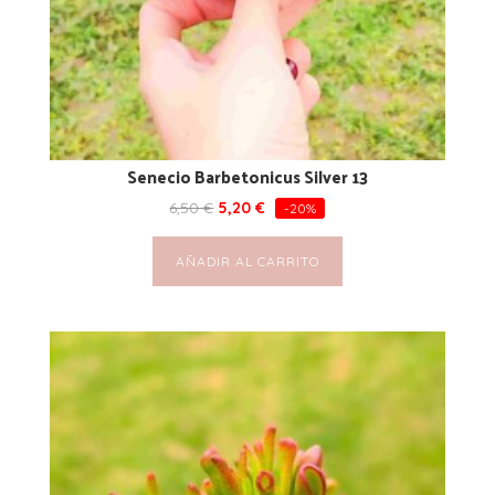
Senecio Barbetonicus Silver 13
6,50
€
5,20
€
-20%
AÑADIR AL CARRITO