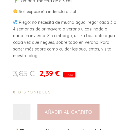
Tamaño: maceta de 8,5 cm.
Sol: exposición indirecta al sol.
Riego: no necesita de mucha agua, regar cada 3 o
4 semanas de primavera a verano y casi nada o
nada en invierno. Sin embargo, utiliza bastante agua
cada vez que riegues, sobre todo en verano. Para
saber más sobre como cuidar las suculentas, visita
nuestro blog.
2,39
€
3,65
€
-20%
8 DISPONIBLES
Aloe
AÑADIR AL CARRITO
Delaetii
8,5
cantidad