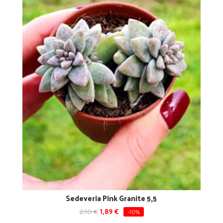
Sedeveria Pink Granite 5,5
2,10
€
1,89
€
-10%