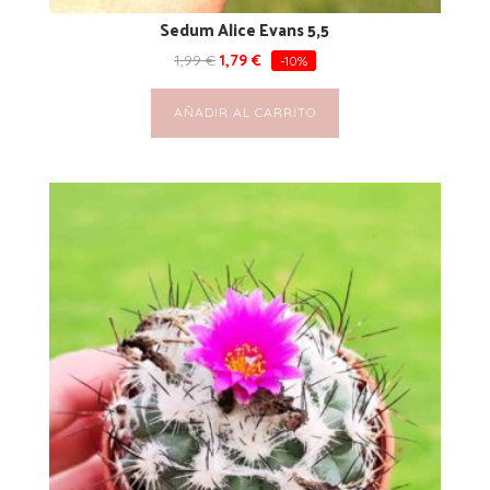
Sedum Alice Evans 5,5
1,99
€
1,79
€
-10%
AÑADIR AL CARRITO