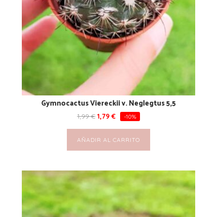
Gymnocactus Viereckii v. Neglegtus 5,5
1,99
€
1,79
€
-10%
AÑADIR AL CARRITO