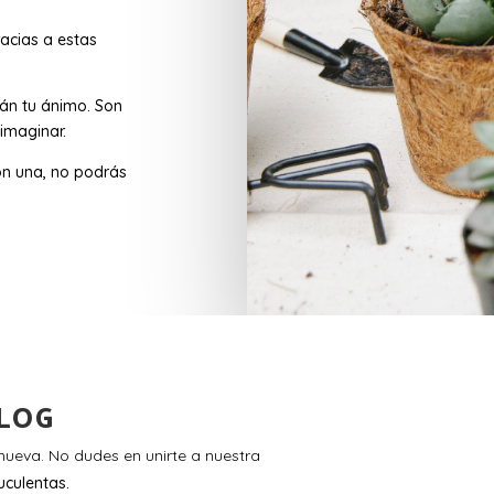
acias a estas
rán tu ánimo. Son
imaginar.
n una, no podrás
LOG
ueva. No dudes en unirte a nuestra
uculentas.