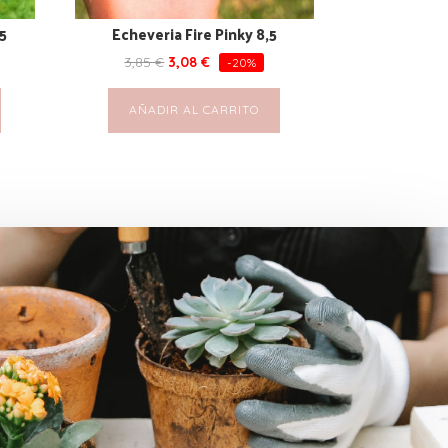
,5
Echeveria Fire Pinky 8,5
3,85
€
3,08
€
-20%
AÑADIR AL CARRITO