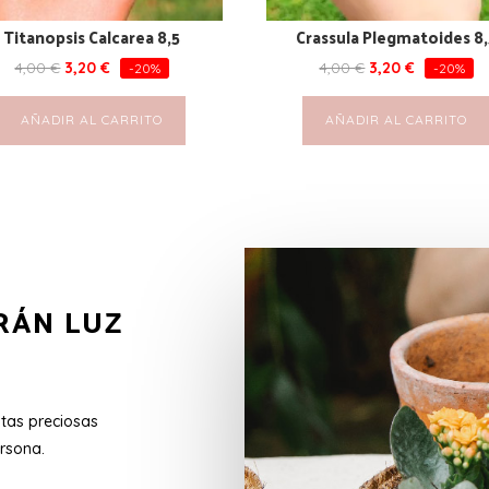
Titanopsis Calcarea 8,5
Crassula Plegmatoides 8
4,00
€
3,20
€
4,00
€
3,20
€
-20%
-20%
AÑADIR AL CARRITO
AÑADIR AL CARRITO
RÁN LUZ
stas preciosas
rsona.