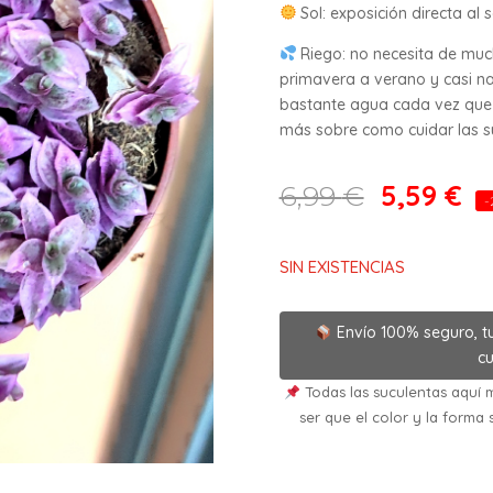
Sol: exposición directa al s
Riego: no necesita de mu
primavera a verano y casi na
bastante agua cada vez que 
más sobre como cuidar las suc
5,59
€
6,99
€
-
SIN EXISTENCIAS
Envío 100% seguro, t
cu
Todas las suculentas aquí m
ser que el color y la forma 