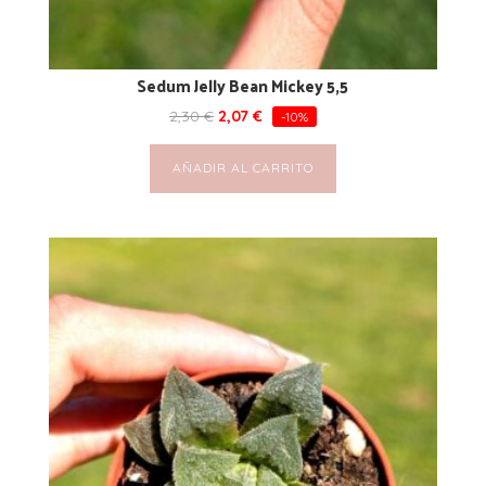
Sedum Jelly Bean Mickey 5,5
2,30
€
2,07
€
-10%
AÑADIR AL CARRITO