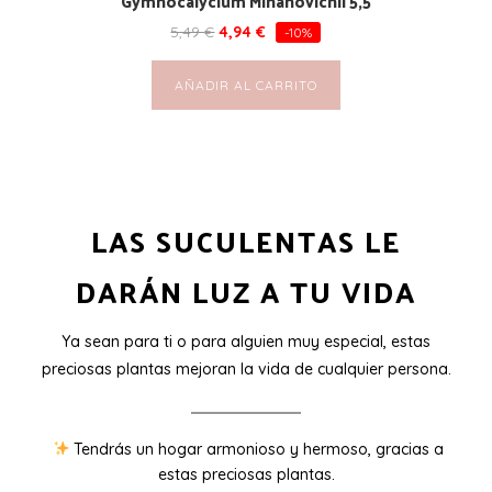
Gymnocalycium Mihanovichii 5,5
5,49
€
4,94
€
-10%
AÑADIR AL CARRITO
LAS SUCULENTAS LE
DARÁN LUZ A TU VIDA
Ya sean para ti o para alguien muy especial, estas
preciosas plantas mejoran la vida de cualquier persona.
Tendrás un hogar armonioso y hermoso, gracias a
estas preciosas plantas.