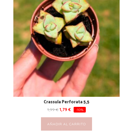
Crassula Perforata 5,5
1,99
€
1,79
€
-10%
AÑADIR AL CARRITO