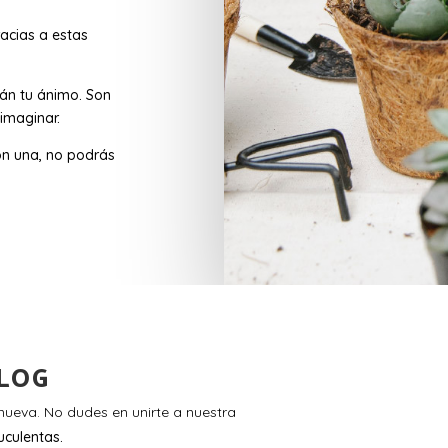
acias a estas
rán tu ánimo. Son
imaginar.
n una, no podrás
LOG
ueva. No dudes en unirte a nuestra
uculentas.