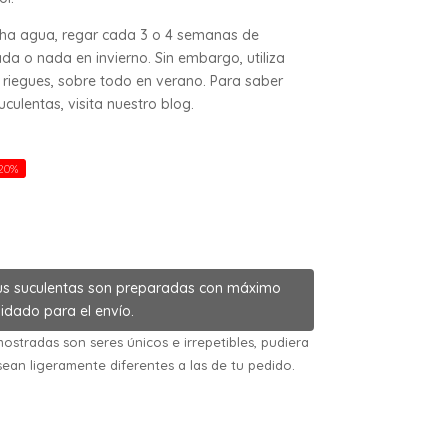
cha agua, regar cada 3 o 4 semanas de
da o nada en invierno. Sin embargo, utiliza
riegues, sobre todo en verano. Para saber
ulentas, visita nuestro blog.
20%
us suculentas son preparadas con máximo
idado para el envío.
ostradas son seres únicos e irrepetibles, pudiera
sean ligeramente diferentes a las de tu pedido.