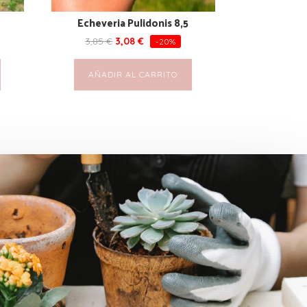
Echeveria Pulidonis 8,5
3,85
€
3,08
€
-20%
AÑADIR AL CARRITO