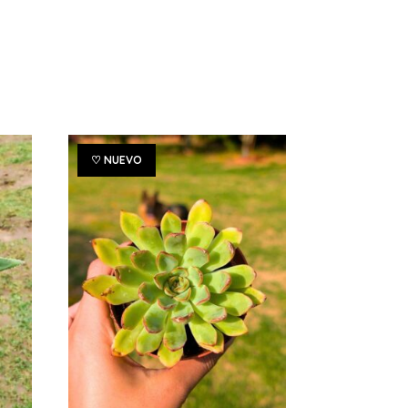
♡ NUEVO