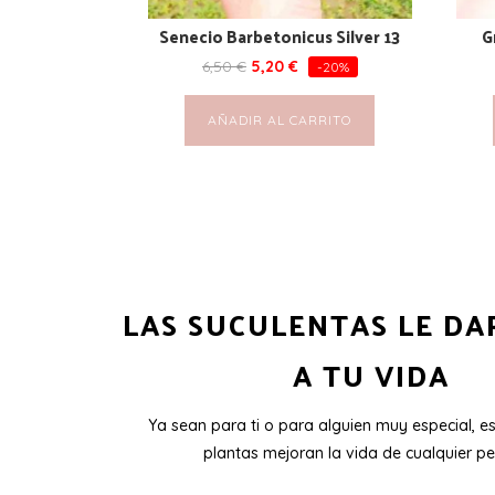
Senecio Barbetonicus Silver 13
G
6,50
€
5,20
€
-20%
AÑADIR AL CARRITO
LAS SUCULENTAS LE DA
A TU VIDA
Ya sean para ti o para alguien muy especial, e
plantas mejoran la vida de cualquier pe