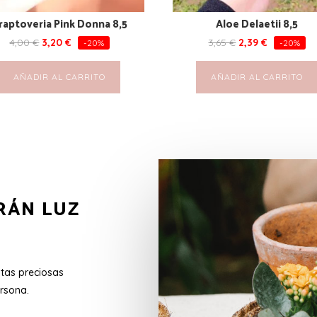
raptoveria Pink Donna 8,5
Aloe Delaetii 8,5
4,00
€
3,20
€
3,65
€
2,39
€
-20%
-20%
AÑADIR AL CARRITO
AÑADIR AL CARRITO
RÁN LUZ
stas preciosas
rsona.