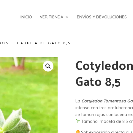
INICIO
VER TIENDA
ENVÍOS Y DEVOLUCIONES
ON T. GARRITA DE GATO 8,5
Cotyledon 
Gato 8,5
La
Cotyledon Tomentosa Gar
intenso con tres protuberanci
se tornan rojas con buena exp
Tamaño: maceta de 8,5 c
Sol: exposición directa al s