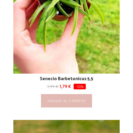
Senecio Barbetonicus 5,5
1,99
€
1,79
€
-10%
AÑADIR AL CARRITO