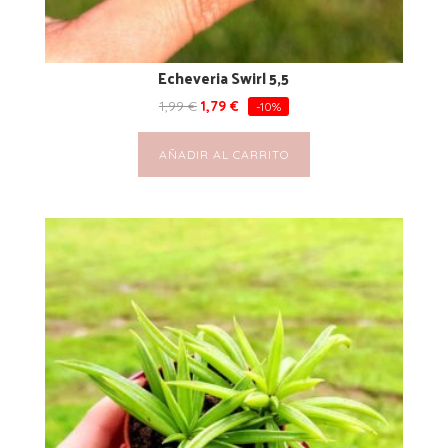
Echeveria Swirl 5,5
1,99
€
1,79
€
-10%
AÑADIR AL CARRITO