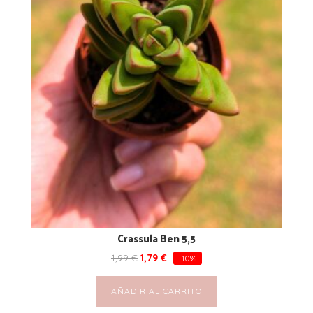
Crassula Ben 5,5
1,99
€
1,79
€
-10%
AÑADIR AL CARRITO