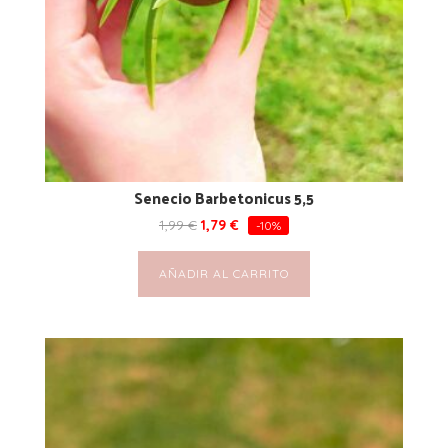
Senecio Barbetonicus 5,5
1,99
€
1,79
€
-10%
AÑADIR AL CARRITO