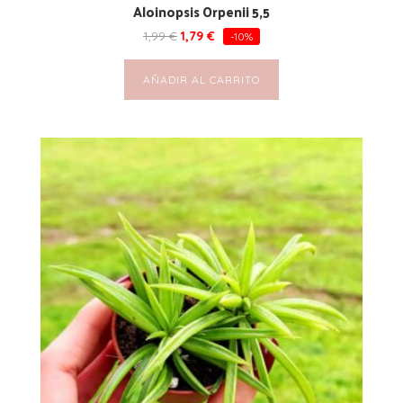
Aloinopsis Orpenii 5,5
1,99
€
1,79
€
-10%
AÑADIR AL CARRITO