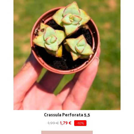
Crassula Perforata 5,5
1,99
€
1,79
€
-10%