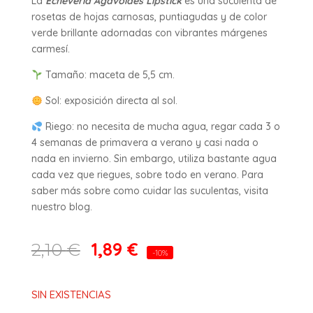
La
Echeveria Agavoides Lipstick
es una suculenta de
rosetas de hojas carnosas, puntiagudas y de color
verde brillante adornadas con vibrantes márgenes
carmesí.
Tamaño: maceta de 5,5 cm.
Sol: exposición directa al sol.
Riego: no necesita de mucha agua, regar cada 3 o
4 semanas de primavera a verano y casi nada o
nada en invierno. Sin embargo, utiliza bastante agua
cada vez que riegues, sobre todo en verano. Para
saber más sobre como cuidar las suculentas, visita
nuestro blog.
1,89
€
2,10
€
-10%
SIN EXISTENCIAS