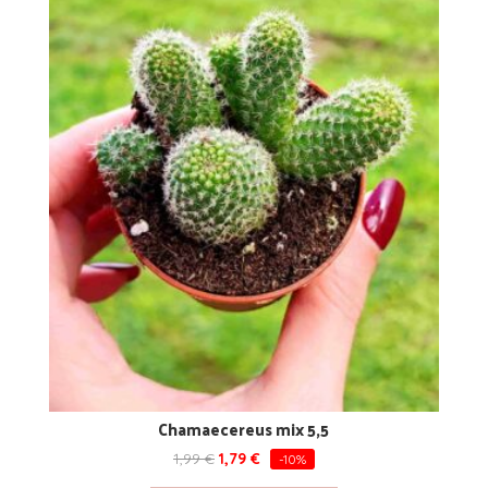
Chamaecereus mix 5,5
1,99
€
1,79
€
-10%