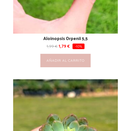
Aloinopsis Orpenii 5,5
1,99
€
1,79
€
-10%
AÑADIR AL CARRITO