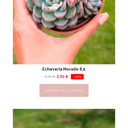
Echeveria Morado 8,5
3,65
€
2,92
€
-20%
AÑADIR AL CARRITO