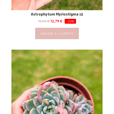
Astrophytum Myriostigma 13
15,99
€
12,79
€
-20%
AÑADIR AL CARRITO