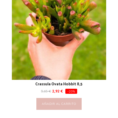
Crassula Ovata Hobbit 8,5
3,65
€
2,92
€
-20%
AÑADIR AL CARRITO