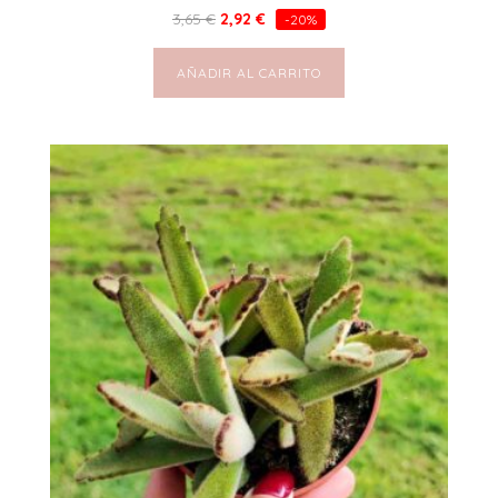
3,65
€
2,92
€
-20%
AÑADIR AL CARRITO