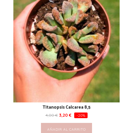
Titanopsis Calcarea 8,5
4,00
€
3,20
€
-20%
AÑADIR AL CARRITO