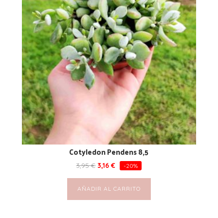
Cotyledon Pendens 8,5
3,95
€
3,16
€
-20%
AÑADIR AL CARRITO