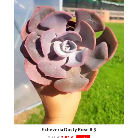
Echeveria Dusty Rose 8,5
3,65
€
2,92
€
-20%