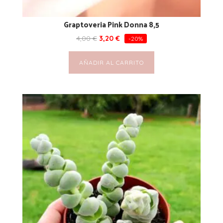
Graptoveria Pink Donna 8,5
4,00
€
3,20
€
-20%
AÑADIR AL CARRITO