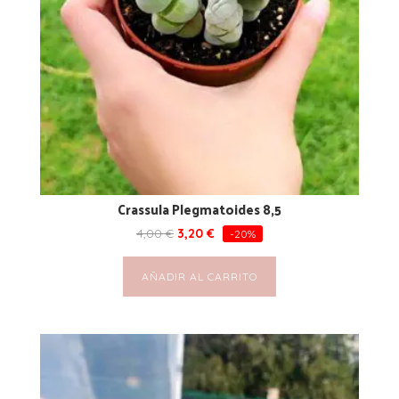
Crassula Plegmatoides 8,5
4,00
€
3,20
€
-20%
AÑADIR AL CARRITO