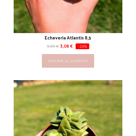
Echeveria Atlantis 8,5
3,85
€
3,08
€
-20%
AÑADIR AL CARRITO