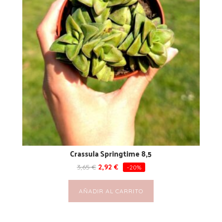
Crassula Springtime 8,5
3,65
€
2,92
€
-20%
AÑADIR AL CARRITO