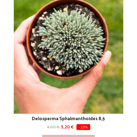
Delosperma Sphalmanthoides 8,5
4,00
€
3,20
€
-20%