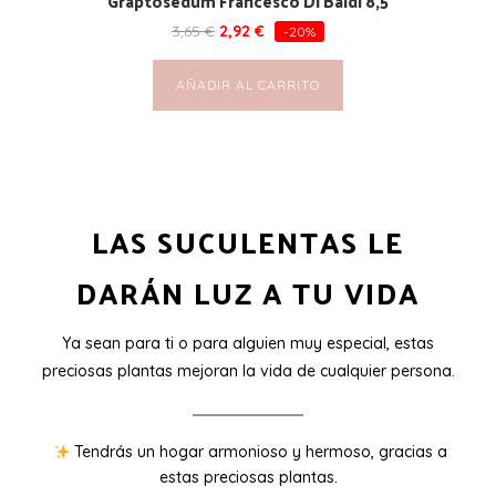
Graptosedum Francesco Di Baldi 8,5
3,65
€
2,92
€
-20%
AÑADIR AL CARRITO
LAS SUCULENTAS LE
DARÁN LUZ A TU VIDA
Ya sean para ti o para alguien muy especial, estas
preciosas plantas mejoran la vida de cualquier persona.
Tendrás un hogar armonioso y hermoso, gracias a
estas preciosas plantas.