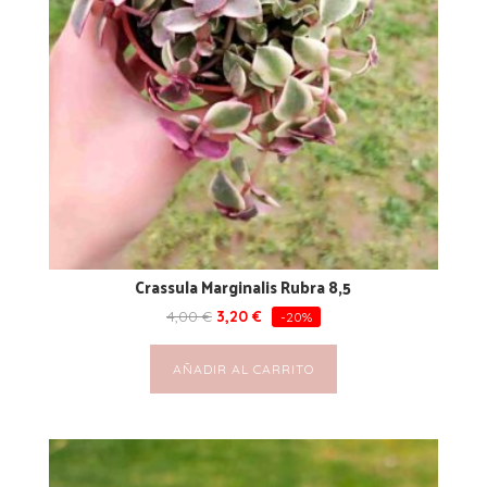
Crassula Marginalis Rubra 8,5
4,00
€
3,20
€
-20%
AÑADIR AL CARRITO