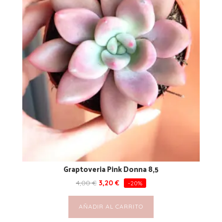
Graptoveria Pink Donna 8,5
4,00
€
3,20
€
-20%
AÑADIR AL CARRITO