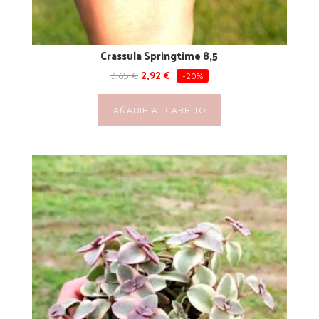
Crassula Springtime 8,5
3,65
€
2,92
€
-20%
AÑADIR AL CARRITO