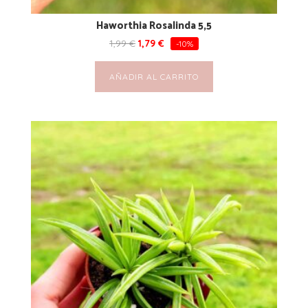
Haworthia Rosalinda 5,5
1,99
€
1,79
€
-10%
AÑADIR AL CARRITO