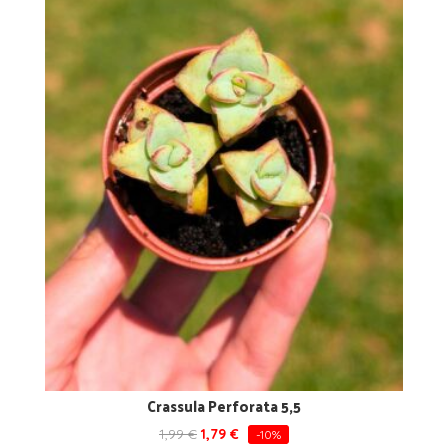
Crassula Perforata 5,5
1,99
€
1,79
€
-10%