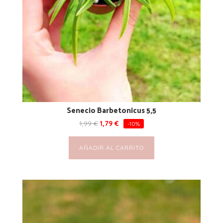
Senecio Barbetonicus 5,5
1,99
€
1,79
€
-10%
AÑADIR AL CARRITO