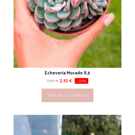
Echeveria Morado 8,5
3,65
€
2,92
€
-20%
AÑADIR AL CARRITO