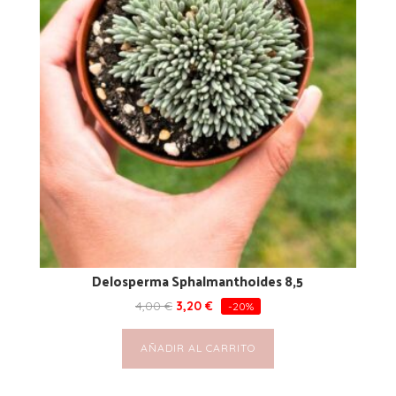
Delosperma Sphalmanthoides 8,5
4,00
€
3,20
€
-20%
AÑADIR AL CARRITO