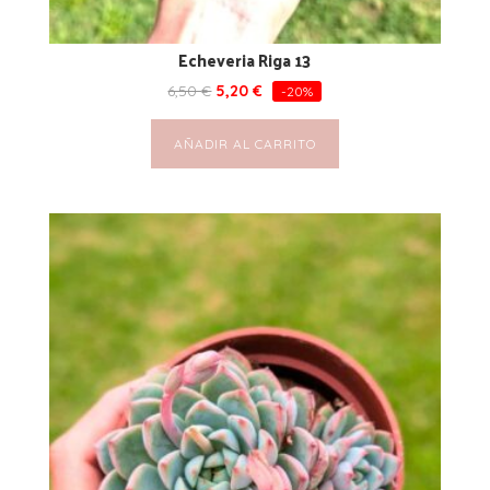
Echeveria Riga 13
6,50
€
5,20
€
-20%
AÑADIR AL CARRITO