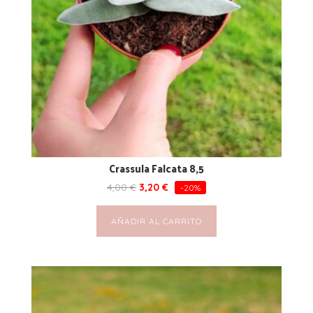
Crassula Falcata 8,5
4,00
€
3,20
€
-20%
AÑADIR AL CARRITO