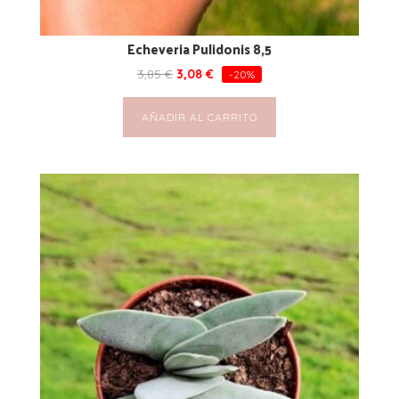
Echeveria Pulidonis 8,5
3,85
€
3,08
€
-20%
AÑADIR AL CARRITO