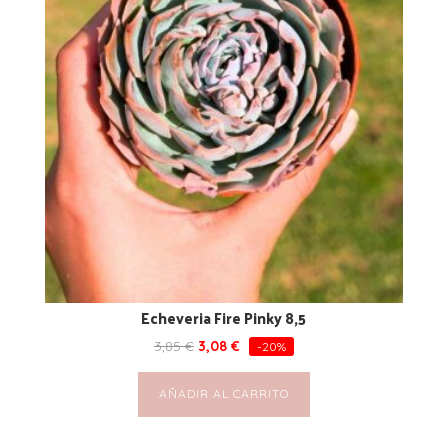
Echeveria Fire Pinky 8,5
3,85
€
3,08
€
-20%
AÑADIR AL CARRITO