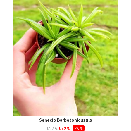
Senecio Barbetonicus 5,5
1,99
€
1,79
€
-10%