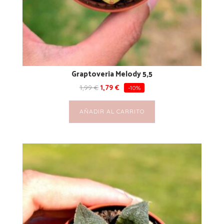
Graptoveria Melody 5,5
1,99
€
1,79
€
-10%
AÑADIR AL CARRITO