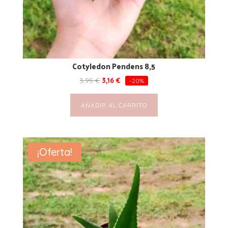
Cotyledon Pendens 8,5
3,95
€
3,16
€
-20%
AÑADIR AL CARRITO
¡Oferta!