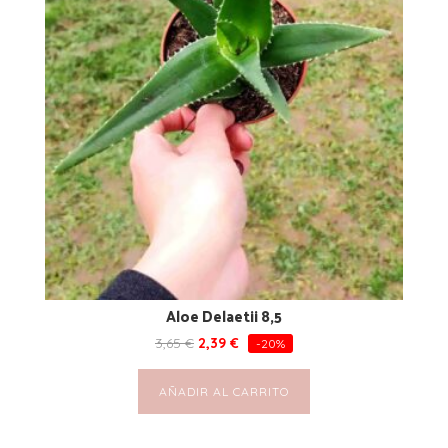
Aloe Delaetii 8,5
3,65
€
2,39
€
-20%
AÑADIR AL CARRITO