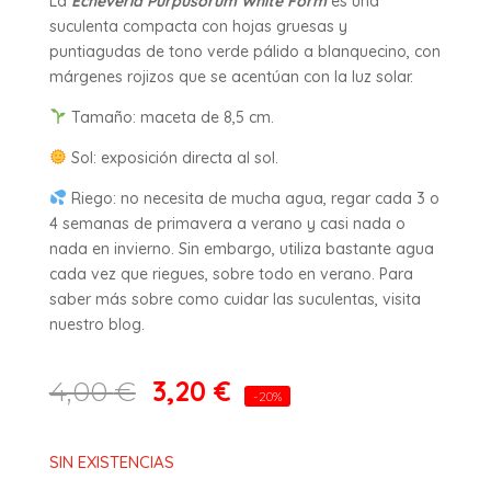
La
Echeveria Purpusorum White Form
es una
suculenta compacta con hojas gruesas y
puntiagudas de tono verde pálido a blanquecino, con
márgenes rojizos que se acentúan con la luz solar.
Tamaño: maceta de 8,5 cm.
Sol: exposición directa al sol.
Riego: no necesita de mucha agua, regar cada 3 o
4 semanas de primavera a verano y casi nada o
nada en invierno. Sin embargo, utiliza bastante agua
cada vez que riegues, sobre todo en verano. Para
saber más sobre como cuidar las suculentas, visita
nuestro blog.
3,20
€
4,00
€
-20%
SIN EXISTENCIAS