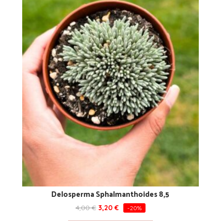
Delosperma Sphalmanthoides 8,5
4,00
€
3,20
€
-20%