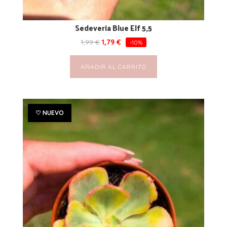
Sedeveria Blue Elf 5,5
1,99
€
1,79
€
-10%
AÑADIR AL CARRITO
♡ NUEVO