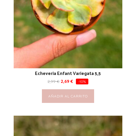
Echeveria Enfant Variegata 5,5
2,99
€
2,69
€
-10%
AÑADIR AL CARRITO