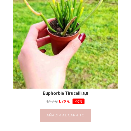
Euphorbia Tirucalli 5,5
1,99
€
1,79
€
-10%
AÑADIR AL CARRITO