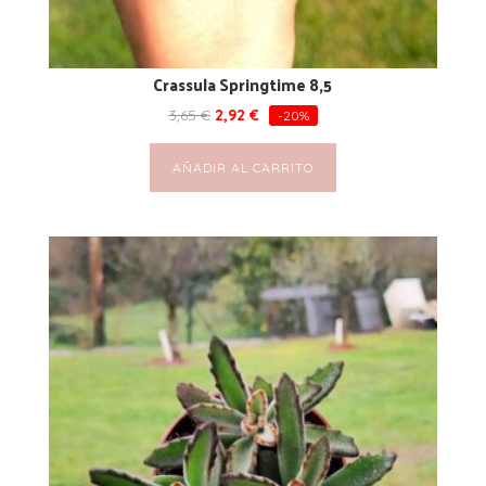
Crassula Springtime 8,5
3,65
€
2,92
€
-20%
AÑADIR AL CARRITO