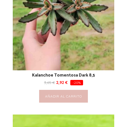
Kalanchoe Tomentosa Dark 8,5
3,65
€
2,92
€
-20%
AÑADIR AL CARRITO