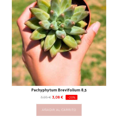
Pachyphytum Brevifolium 8,5
3,85
€
3,08
€
-20%
AÑADIR AL CARRITO