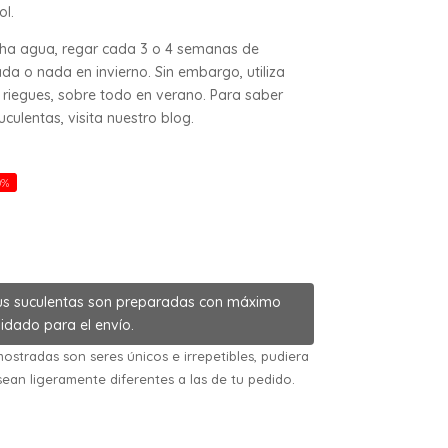
ol.
cha agua, regar cada 3 o 4 semanas de
da o nada en invierno. Sin embargo, utiliza
riegues, sobre todo en verano. Para saber
ulentas, visita nuestro blog.
0%
us suculentas son preparadas con máximo
idado para el envío.
ostradas son seres únicos e irrepetibles, pudiera
sean ligeramente diferentes a las de tu pedido.