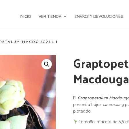
INICIO
VER TIENDA
ENVÍOS Y DEVOLUCIONES
PETALUM MACDOUGALLII
Graptope
Macdougal
El
Graptopetalum Macdougal
presenta hojas carnosas y pu
plateado.
Tamaño: maceta de 5,5 c