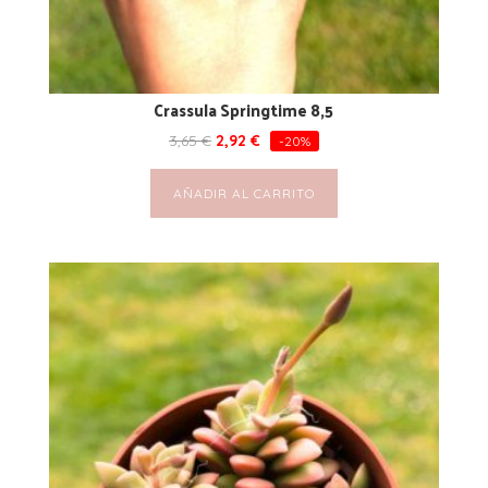
Crassula Springtime 8,5
3,65
€
2,92
€
-20%
AÑADIR AL CARRITO