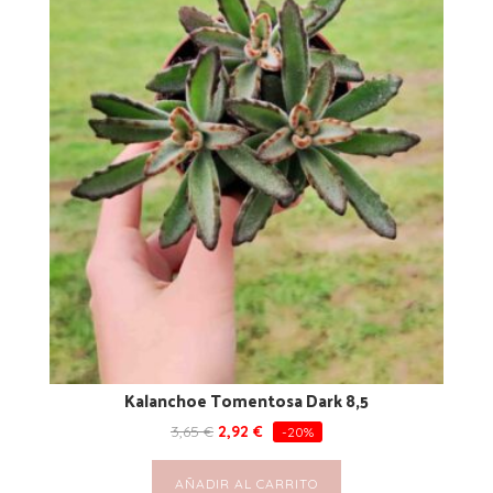
Kalanchoe Tomentosa Dark 8,5
3,65
€
2,92
€
-20%
AÑADIR AL CARRITO