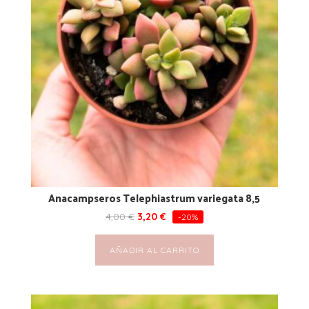
Anacampseros Telephiastrum variegata 8,5
4,00
€
3,20
€
-20%
AÑADIR AL CARRITO