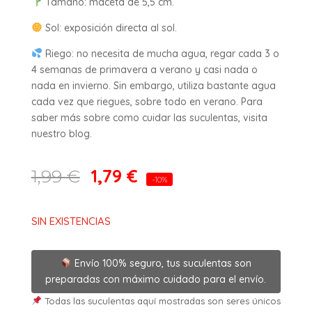
Tamaño: maceta de 5,5 cm.
Sol: exposición directa al sol.
Riego: no necesita de mucha agua, regar cada 3 o
4 semanas de primavera a verano y casi nada o
nada en invierno. Sin embargo, utiliza bastante agua
cada vez que riegues, sobre todo en verano. Para
saber más sobre como cuidar las suculentas, visita
nuestro blog.
1,79
€
1,99
€
-10%
SIN EXISTENCIAS
Envío 100% seguro, tus suculentas son
preparadas con máximo cuidado para el envío.
Todas las suculentas aquí mostradas son seres únicos