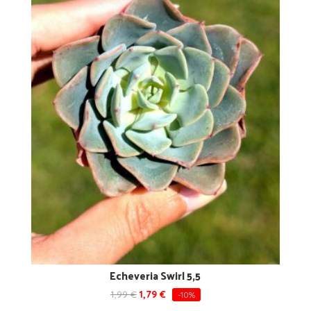
Echeveria Swirl 5,5
1,99
€
1,79
€
-10%