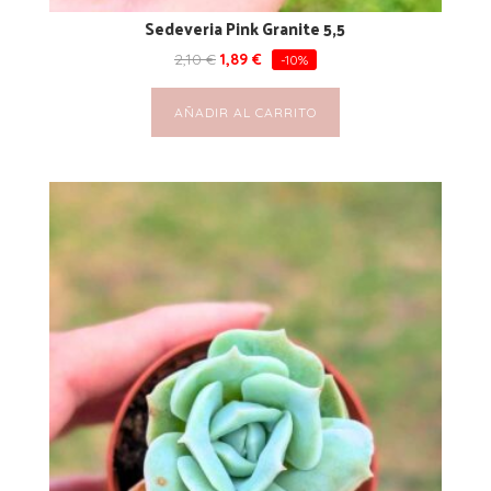
Sedeveria Pink Granite 5,5
2,10
€
1,89
€
-10%
AÑADIR AL CARRITO