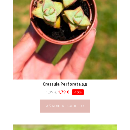
Crassula Perforata 5,5
1,99
€
1,79
€
-10%
AÑADIR AL CARRITO