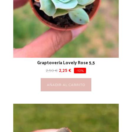
Graptoveria Lovely Rose 5,5
2,50
€
2,25
€
-10%
AÑADIR AL CARRITO