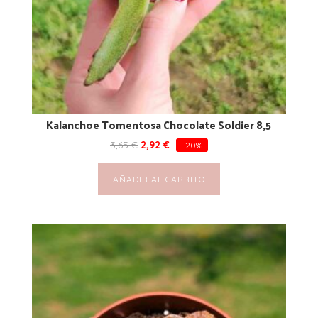
Kalanchoe Tomentosa Chocolate Soldier 8,5
3,65
€
2,92
€
-20%
AÑADIR AL CARRITO