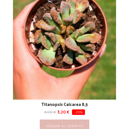
Titanopsis Calcarea 8,5
4,00
€
3,20
€
-20%
AÑADIR AL CARRITO