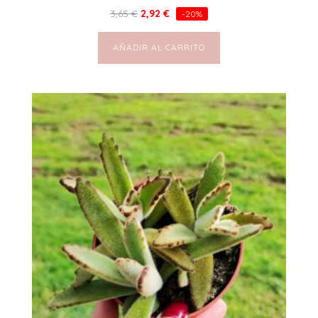
3,65
€
2,92
€
-20%
AÑADIR AL CARRITO