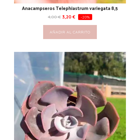
Anacampseros Telephiastrum variegata 8,5
4,00
€
3,20
€
-20%
AÑADIR AL CARRITO