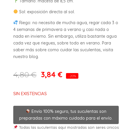
Tamaño: maceta de 8,5 cm.
Sol: exposición directa al sol.
Riego: no necesita de mucha agua, regar cada 3 o
4 semanas de primavera a verano y casi nada o
nada en invierno. Sin embargo, utiliza bastante agua
cada vez que riegues, sobre todo en verano. Para
saber más sobre como cuidar las suculentas, visita
nuestro blog.
3,84
€
4,80
€
-20%
SIN EXISTENCIAS
Envío 100% seguro, tus suculentas son
preparadas con máximo cuidado para el envío.
Todas las suculentas aquí mostradas son seres únicos