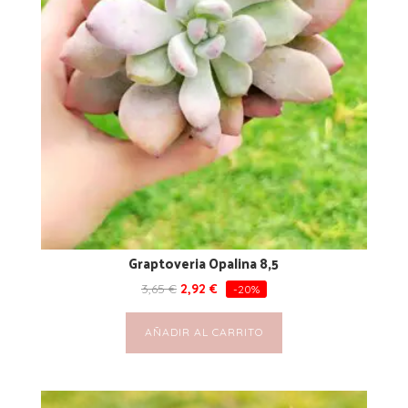
Graptoveria Opalina 8,5
3,65
€
2,92
€
-20%
AÑADIR AL CARRITO