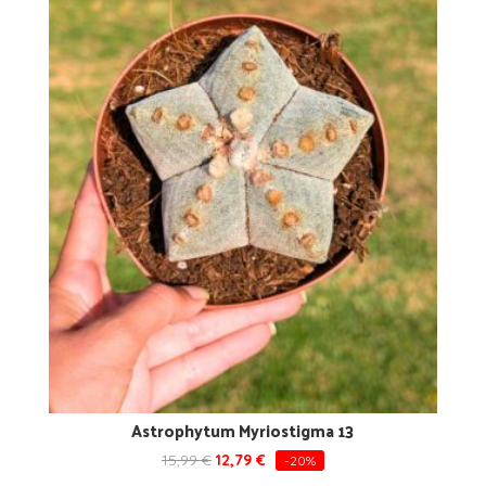
Astrophytum Myriostigma 13
15,99
€
12,79
€
-20%