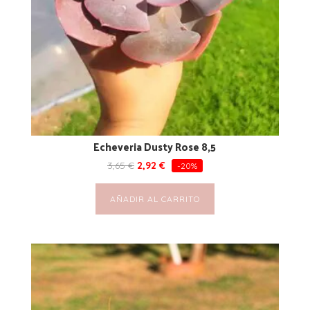
Echeveria Dusty Rose 8,5
3,65
€
2,92
€
-20%
AÑADIR AL CARRITO