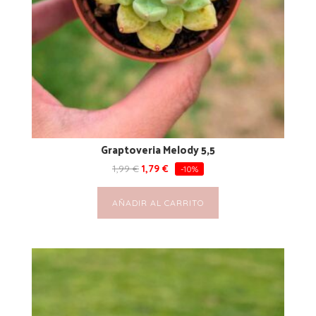
Graptoveria Melody 5,5
1,99
€
1,79
€
-10%
AÑADIR AL CARRITO