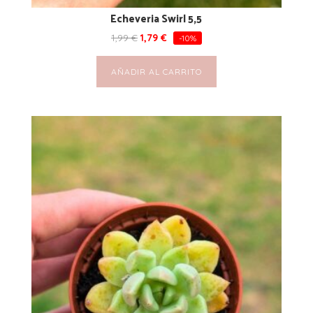
Echeveria Swirl 5,5
1,99
€
1,79
€
-10%
AÑADIR AL CARRITO