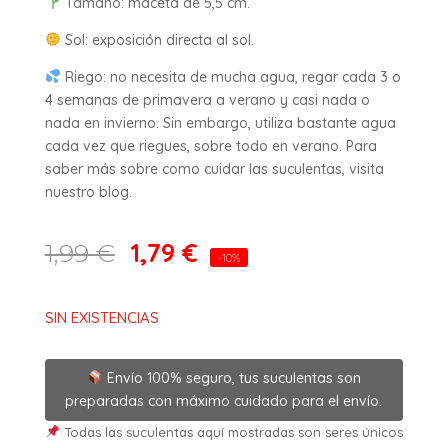
Tamaño: maceta de 5,5 cm.
Sol: exposición directa al sol.
Riego: no necesita de mucha agua, regar cada 3 o
4 semanas de primavera a verano y casi nada o
nada en invierno. Sin embargo, utiliza bastante agua
cada vez que riegues, sobre todo en verano. Para
saber más sobre como cuidar las suculentas, visita
nuestro blog.
1,79
€
1,99
€
-10%
SIN EXISTENCIAS
Envío 100% seguro, tus suculentas son
preparadas con máximo cuidado para el envío.
Todas las suculentas aquí mostradas son seres únicos