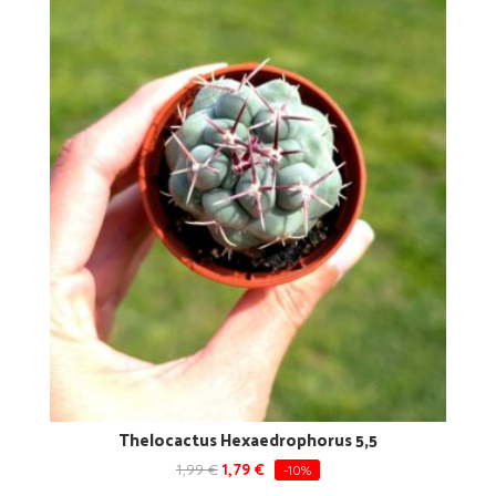
Thelocactus Hexaedrophorus 5,5
1,99
€
1,79
€
-10%