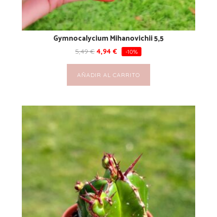
Gymnocalycium Mihanovichii 5,5
5,49
€
4,94
€
-10%
AÑADIR AL CARRITO