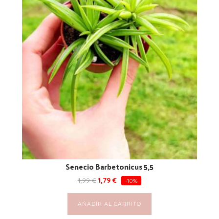
Senecio Barbetonicus 5,5
1,99
€
1,79
€
-10%
AÑADIR AL CARRITO