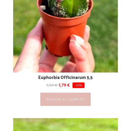
Euphorbia Officinarum 5,5
1,99
€
1,79
€
-10%
AÑADIR AL CARRITO