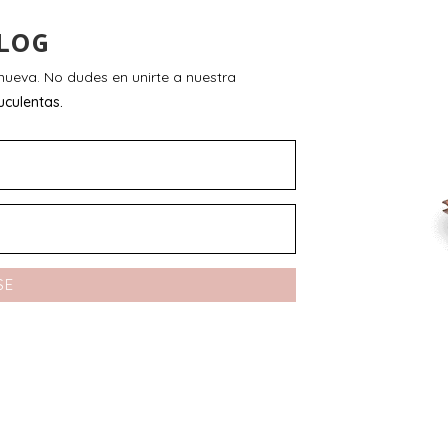
LOG
ueva. No dudes en unirte a nuestra
uculentas.
SE