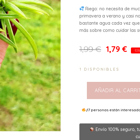
Riego: no necesita de mu
primavera a verano y casi na
bastante agua cada vez que 
más sobre como cuidar las suc
1,79
€
1,99
€
-10
1 DISPONIBLES
AÑADIR AL CARRI
Senecio
Barbetonicus
5,5
¡17 personas están interesad
cantidad
Envío 100% seguro, t
cu