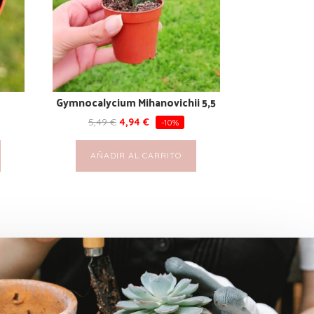
Gymnocalycium Mihanovichii 5,5
5,49
€
4,94
€
-10%
AÑADIR AL CARRITO