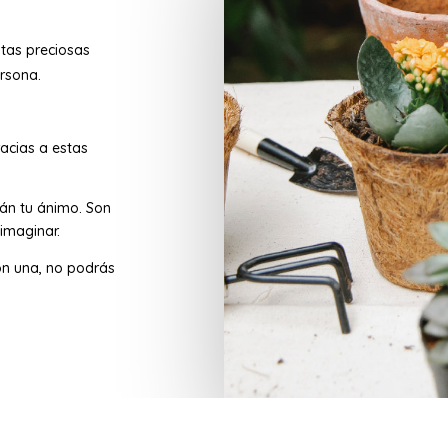
stas preciosas
rsona.
acias a estas
rán tu ánimo. Son
imaginar.
n una, no podrás