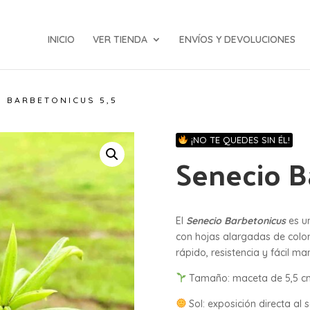
INICIO
VER TIENDA
ENVÍOS Y DEVOLUCIONES
O BARBETONICUS 5,5
¡NO TE QUEDES SIN ÉL!
Senecio B
El
Senecio Barbetonicus
es un
con hojas alargadas de color 
rápido, resistencia y fácil ma
Tamaño: maceta de 5,5 c
Sol: exposición directa al s