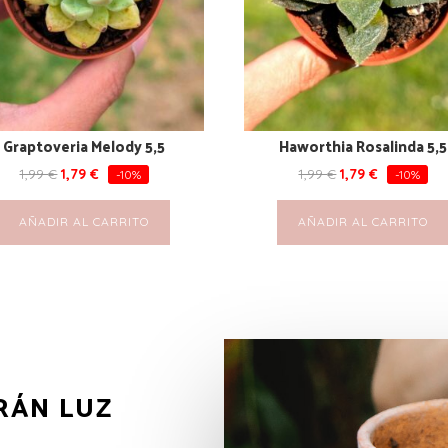
Graptoveria Melody 5,5
Haworthia Rosalinda 5,5
1,99
€
1,79
€
1,99
€
1,79
€
-10%
-10%
AÑADIR AL CARRITO
AÑADIR AL CARRITO
RÁN LUZ