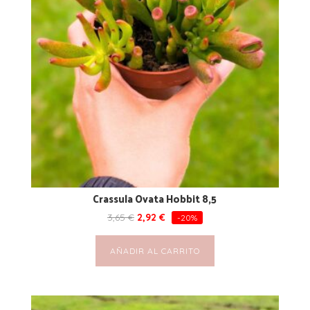
Crassula Ovata Hobbit 8,5
3,65
€
2,92
€
-20%
AÑADIR AL CARRITO