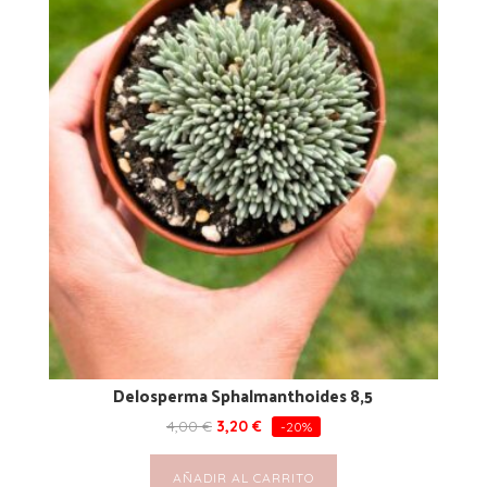
Delosperma Sphalmanthoides 8,5
4,00
€
3,20
€
-20%
AÑADIR AL CARRITO