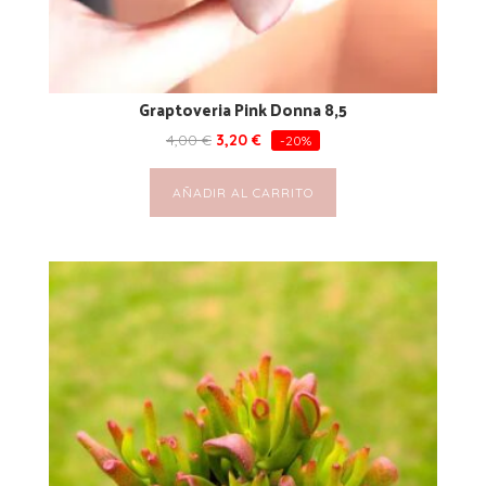
Graptoveria Pink Donna 8,5
4,00
€
3,20
€
-20%
AÑADIR AL CARRITO