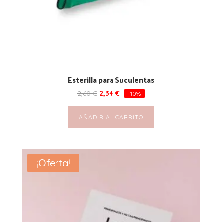
Esterilla para Suculentas
2,60
€
2,34
€
-10%
AÑADIR AL CARRITO
¡Oferta!