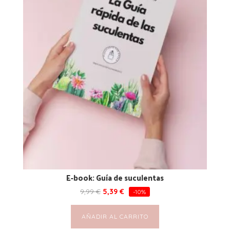
E-book: Guía de suculentas
9,99
€
5,39
€
-10%
AÑADIR AL CARRITO