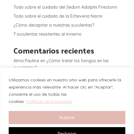
Todo sobre el cuidado del Sedum Adolphii Firestorm
Todo sobre el cuidado de la Echeveria Nacre
¿Cómo decapitar a nuestras suculentas?
7 suculentas resistentes al invierno
Comentarios recientes
Alma Paulina
en
¿Cómo tratar los hongos en las
suculentas?
Jose Antonio Reza Paez
en
¿Cómo tratar los hongos
Utilizamos cookies en nuestro sitio web para ofrecerle la
en las suculentas?
experiencia más relevante. Al hacer clic en "Aceptar",
Jose carlos Arenas Genero
en
¿Cuándo es la
consiente el uso de todas las
dormición de tus suculentas?
cookies.
Políticas de privacidad
Alma Paulina
en
10 suculentas gigantes para tu
colección
Aceptar
Carmen
en
10 suculentas gigantes para tu colección
Rechazar