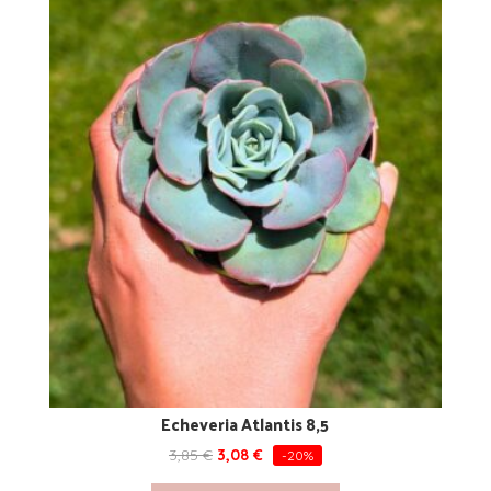
Echeveria Atlantis 8,5
3,85
€
3,08
€
-20%