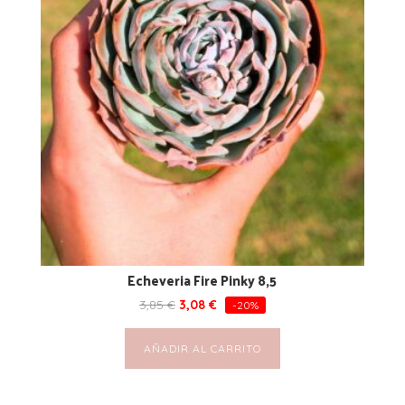
Echeveria Fire Pinky 8,5
3,85
€
3,08
€
-20%
AÑADIR AL CARRITO