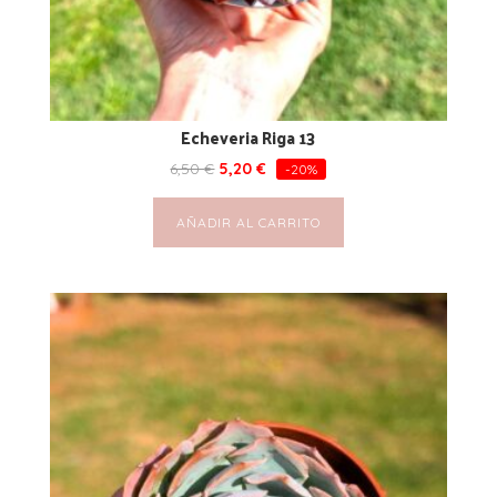
Echeveria Riga 13
6,50
€
5,20
€
-20%
AÑADIR AL CARRITO