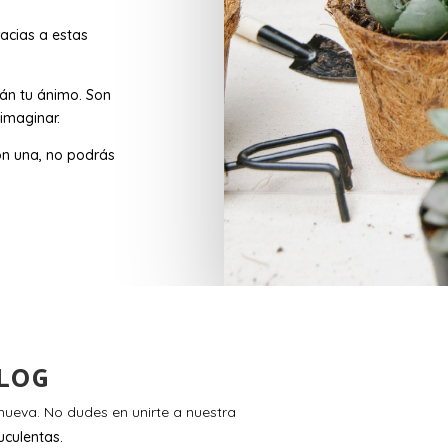
acias a estas
rán tu ánimo. Son
imaginar.
n una, no podrás
LOG
ueva. No dudes en unirte a nuestra
uculentas.