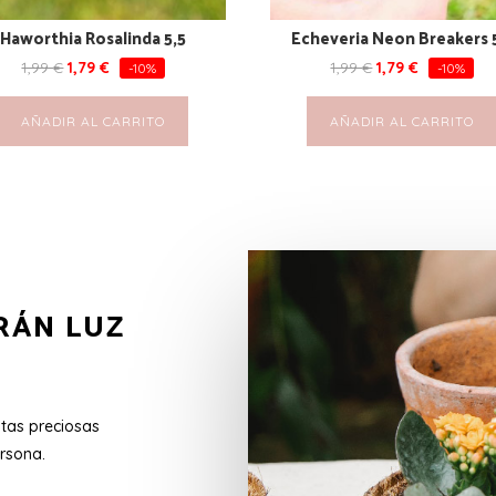
Haworthia Rosalinda 5,5
Echeveria Neon Breakers 
1,99
€
1,79
€
1,99
€
1,79
€
-10%
-10%
AÑADIR AL CARRITO
AÑADIR AL CARRITO
RÁN LUZ
stas preciosas
rsona.