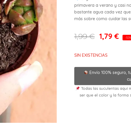
primavera a verano y casi na
bastante agua cada vez que 
más sobre como cuidar las suc
1,79
€
1,99
€
-10
SIN EXISTENCIAS
Envío 100% seguro, t
cu
Todas las suculentas aquí m
ser que el color y la forma 