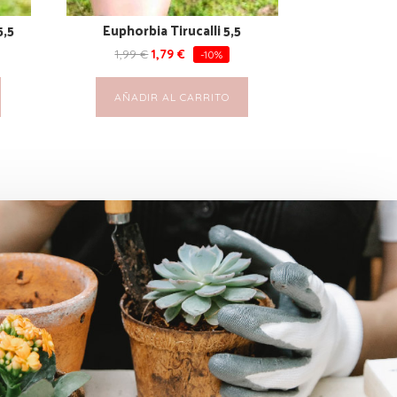
5,5
Euphorbia Tirucalli 5,5
1,99
€
1,79
€
-10%
AÑADIR AL CARRITO