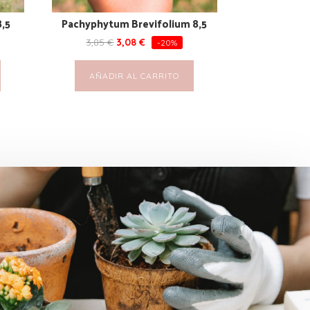
8,5
Pachyphytum Brevifolium 8,5
3,85
€
3,08
€
-20%
AÑADIR AL CARRITO