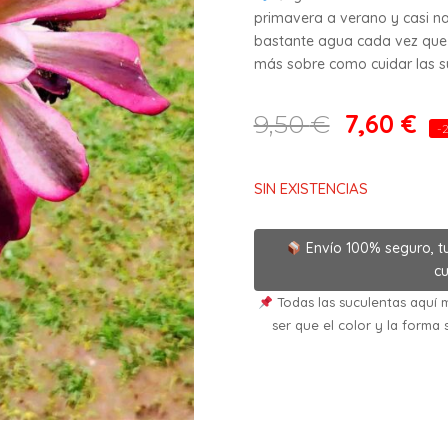
primavera a verano y casi na
bastante agua cada vez que 
más sobre como cuidar las suc
7,60
€
9,50
€
-
SIN EXISTENCIAS
Envío 100% seguro, t
cu
Todas las suculentas aquí m
ser que el color y la forma 