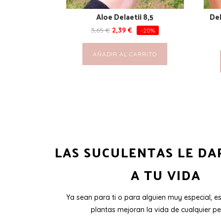
Aloe Delaetii 8,5
De
3,65
€
2,39
€
-20%
AÑADIR AL CARRITO
LAS SUCULENTAS LE DA
A TU VIDA
Ya sean para ti o para alguien muy especial, e
plantas mejoran la vida de cualquier pe