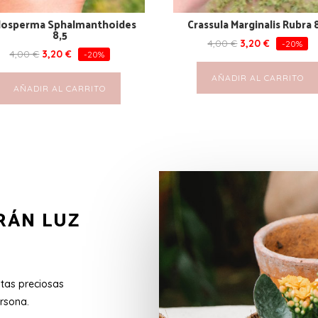
losperma Sphalmanthoides
Crassula Marginalis Rubra 
8,5
4,00
€
3,20
€
-20%
4,00
€
3,20
€
-20%
AÑADIR AL CARRITO
AÑADIR AL CARRITO
RÁN LUZ
stas preciosas
rsona.