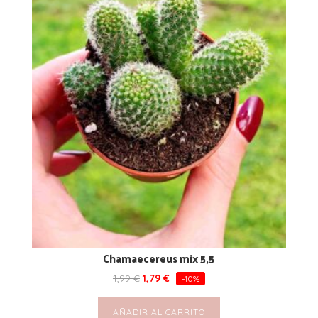
Chamaecereus mix 5,5
1,99
€
1,79
€
-10%
AÑADIR AL CARRITO