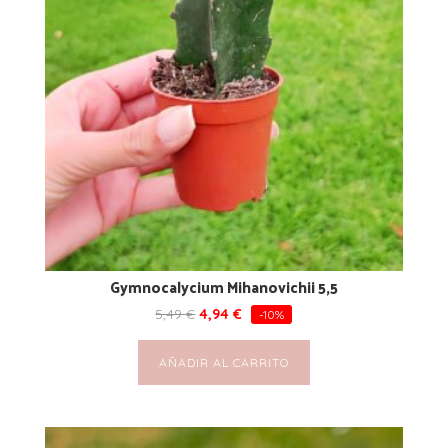
Gymnocalycium Mihanovichii 5,5
5,49
€
4,94
€
-10%
AÑADIR AL CARRITO