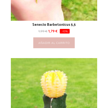
Senecio Barbetonicus 5,5
1,99
€
1,79
€
-10%
AÑADIR AL CARRITO